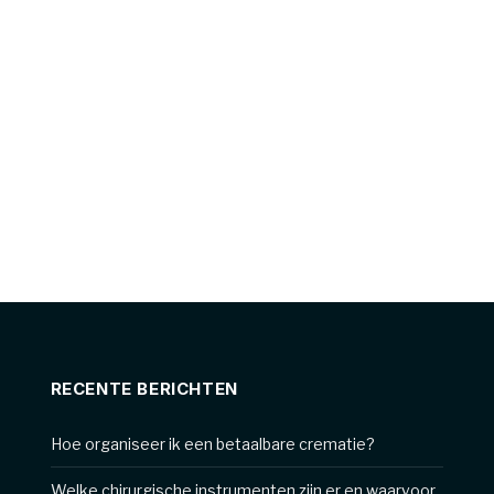
RECENTE BERICHTEN
Hoe organiseer ik een betaalbare crematie?
Welke chirurgische instrumenten zijn er en waarvoor