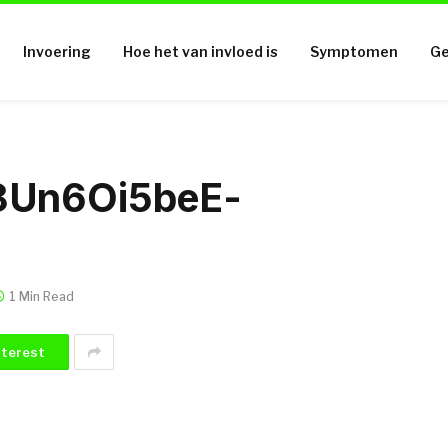
Invoering
Hoe het van invloed is
Symptomen
Ge
8Un6Oi5beE-
1 Min Read
nterest