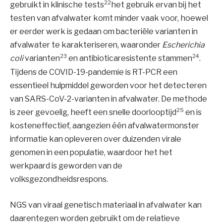
22
gebruikt in klinische tests
het gebruik ervan bij het
testen van afvalwater komt minder vaak voor, hoewel
er eerder werk is gedaan om bacteriële varianten in
afvalwater te karakteriseren, waaronder
Escherichia
23
24
coli
varianten
en antibioticaresistente stammen
.
Tijdens de COVID-19-pandemie is RT-PCR een
essentieel hulpmiddel geworden voor het detecteren
van SARS-CoV-2-varianten in afvalwater. De methode
25
is zeer gevoelig, heeft een snelle doorlooptijd
en is
kosteneffectief, aangezien één afvalwatermonster
informatie kan opleveren over duizenden virale
genomen in een populatie, waardoor het het
werkpaard is geworden van de
volksgezondheidsrespons.
NGS van viraal genetisch materiaal in afvalwater kan
daarentegen worden gebruikt om de relatieve